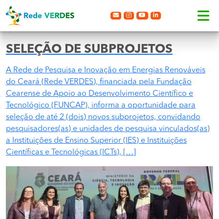
SELEÇÃO DE SUBPROJETOS
A Rede de Pesquisa e Inovação em Energias Renováveis
do Ceará (Rede VERDES), financiada pela Fundação
Cearense de Apoio ao Desenvolvimento Científico e
Tecnológico (FUNCAP), informa a oportunidade para
seleção de até 2 (dois) novos subprojetos, convidando
pesquisadores(as) e unidades de pesquisa vinculados(as)
a Instituições de Ensino Superior (IES) e Instituições
Científicas e Tecnológicas (ICTs), […]