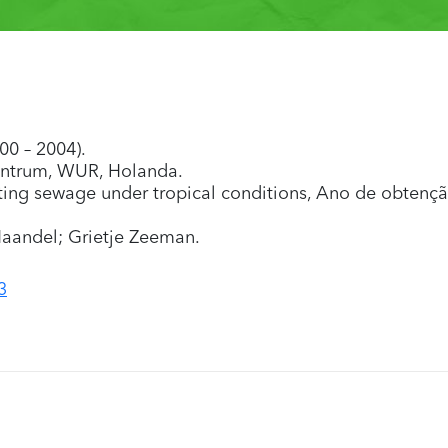
0 – 2004).
entrum, WUR, Holanda.
ating sewage under tropical conditions, Ano de obtençã
Haandel; Grietje Zeeman.
3