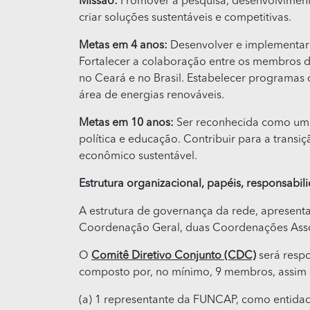
Missão:
Promover a pesquisa, desenvolviment
criar soluções sustentáveis e competitivas.
Metas em 4 anos:
Desenvolver e implementar p
Fortalecer a colaboração entre os membros da 
no Ceará e no Brasil. Estabelecer programas 
área de energias renováveis.
Metas em 10 anos:
Ser reconhecida como uma 
política e educação. Contribuir para a trans
econômico sustentável.
Estrutura organizacional, papéis, responsabi
A estrutura de governança da rede, apresent
Coordenação Geral, duas Coordenações Assoc
O
Comitê Diretivo Conjunto (CDC)
será respo
composto por, no mínimo, 9 membros, assim d
(a) 1 representante da FUNCAP, como entidad