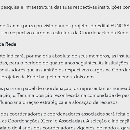
pesquisa e infraestrutura das suas respectivas instituições co
de 4 anos (prazo previsto para os projetos do Edital FUNC
 seu respectivo cargo na estrutura da Coordenação da Rede.
da Rede
to indicará, por maioria absoluta de seus membros, as instit
, para o período de quatro anos seguintes. As instituições 
esquisadores que assumirão os respectivos cargos na Coorde
 projetos da Rede há, pelo menos, dois anos.
eis para um papel de coordenação, os representantes nome
cação;
ii.
Ter uma posição reconhecida na comunidade de pe
fluenciar a direção estratégica e a alocação de recursos.
dos coordenadores e coordenadores associados será feita pel
 as Coordenações (Geral e Associadas). A seleção e indicaçã
andato de 4 anos dos coordenadores vigentes, de modo a gara