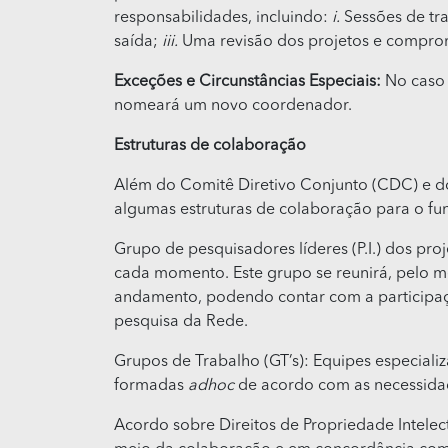
responsabilidades, incluindo:
i.
Sessões de tr
saída;
iii.
Uma revisão dos projetos e compr
Exceções e Circunstâncias Especiais:
No caso 
nomeará um novo coordenador.
Estruturas de colaboração
Além do Comitê Diretivo Conjunto (CDC) e do
algumas estruturas de colaboração para o f
Grupo de pesquisadores líderes (P.I.) dos pr
cada momento. Este grupo se reunirá, pelo m
andamento, podendo contar com a participaçã
pesquisa da Rede.
Grupos de Trabalho (GT’s): Equipes especiali
formadas
adhoc
de acordo com as necessidad
Acordo sobre Direitos de Propriedade Intelec