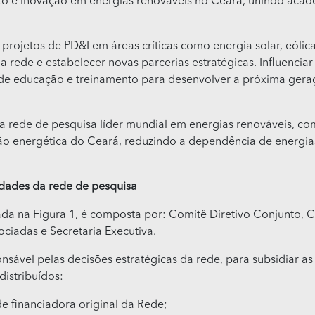
o e inovação em energias renováveis no Ceará, unindo acade
rojetos de PD&I em áreas críticas como energia solar, eólica
rede e estabelecer novas parcerias estratégicas. Influenciar
de educação e treinamento para desenvolver a próxima geraçã
rede de pesquisa líder mundial em energias renováveis, com 
ição energética do Ceará, reduzindo a dependência de energi
lidades da rede de pesquisa
ada na Figura 1, é composta por: Comitê Diretivo Conjunto, 
iadas e Secretaria Executiva.
nsável pelas decisões estratégicas da rede, para subsidiar
istribuídos:
e financiadora original da Rede;