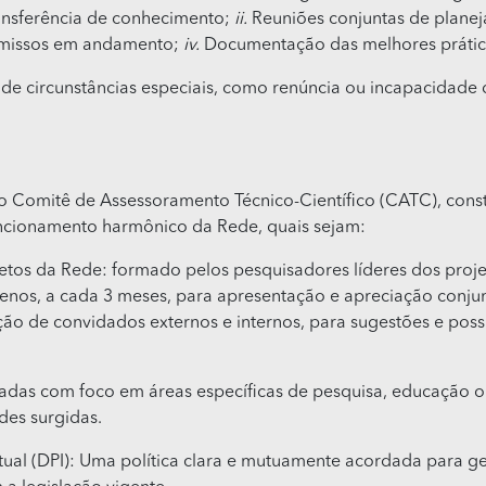
ansferência de conhecimento;
ii.
Reuniões conjuntas de plane
omissos em andamento;
iv.
Documentação das melhores prática
de circunstâncias especiais, como renúncia ou incapacidade 
 Comitê de Assessoramento Técnico-Científico (CATC), consti
uncionamento harmônico da Rede, quais sejam:
ojetos da Rede: formado pelos pesquisadores líderes dos pro
enos, a cada 3 meses, para apresentação e apreciação conju
o de convidados externos e internos, para sugestões e poss
zadas com foco em áreas específicas de pesquisa, educação ou
es surgidas.
tual (DPI): Uma política clara e mutuamente acordada para ge