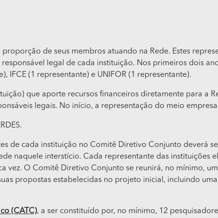
 na proporção de seus membros atuando na Rede. Estes repres
esponsável legal de cada instituição. Nos primeiros dois ano
), IFCE (1 representante) e UNIFOR (1 representante).
ituição) que aporte recursos financeiros diretamente para a R
ponsáveis legais. No início, a representação do meio empresari
ERDES.
s de cada instituição no Comitê Diretivo Conjunto deverá ser
naquele interstício. Cada representante das instituições el
 vez. O Comitê Diretivo Conjunto se reunirá, no mínimo, uma
uas propostas estabelecidas no projeto inicial, incluindo u
ico (CATC)
, a ser constituído por, no mínimo, 12 pesquisador