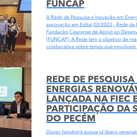
FUNCAP
A Rede de Pesquisa e Inovação em Energ
aprovação em Edital 02/2023 – Rede de 
Fundação Cearense de Apoio ao Desenvo
(FUNCAP). A Rede tem o objetivo de real
colaborativa sobre temas que envolvam 
REDE DE PESQUISA
ENERGIAS RENOVÁV
LANÇADA NA FIEC 
PARTICIPAÇÃO DA 
DO PECÉM
Donec hendrerit augue id libero venenatis