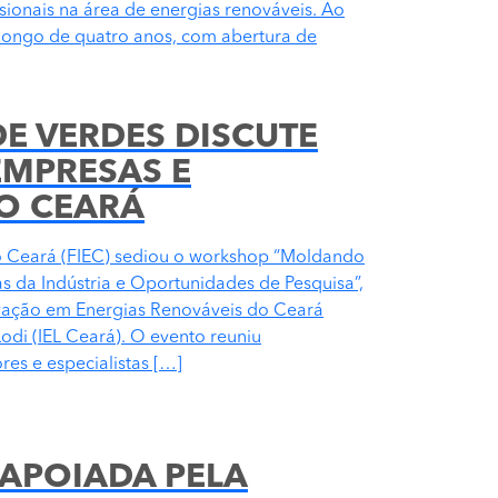
ssionais na área de energias renováveis. Ao
 longo de quatro anos, com abertura de
E VERDES DISCUTE
EMPRESAS E
O CEARÁ
o Ceará (FIEC) sediou o workshop “Moldando
 da Indústria e Oportunidades de Pesquisa”,
vação em Energias Renováveis do Ceará
odi (IEL Ceará). O evento reuniu
es e especialistas […]
 APOIADA PELA