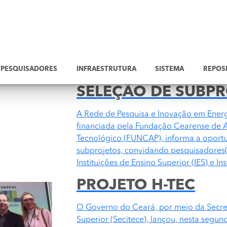
PESQUISADORES
INFRAESTRUTURA
SISTEMA
REPOS
SELEÇÃO DE SUBP
A Rede de Pesquisa e Inovação em Ener
financiada pela Fundação Cearense de A
Tecnológico (FUNCAP), informa a oportu
subprojetos, convidando pesquisadores(a
Instituições de Ensino Superior (IES) e Ins
PROJETO H-TEC
O Governo do Ceará, por meio da Secret
Superior (Secitece), lançou, nesta segund