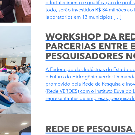
o fortalecimento e qualificação de profi
todo, serão investidos R$ 34 milhões ao
laboratórios em 13 municípios […]
WORKSHOP DA RED
PARCERIAS ENTRE 
PESQUISADORES N
A Federação das Indústrias do Estado d
o Futuro do Hidrogênio Verde: Demandas
promovido pela Rede de Pesquisa e Ino
(Rede VERDES) com o Instituto Euvaldo L
representantes de empresas, pesquisador
REDE DE PESQUISA