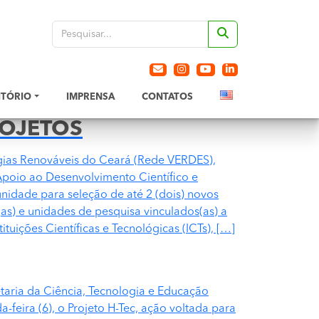
ITÓRIO
IMPRENSA
CONTATOS
ROJETOS
gias Renováveis do Ceará (Rede VERDES),
poio ao Desenvolvimento Científico e
nidade para seleção de até 2 (dois) novos
s) e unidades de pesquisa vinculados(as) a
tituições Científicas e Tecnológicas (ICTs), […]
aria da Ciência, Tecnologia e Educação
a-feira (6), o Projeto H-Tec, ação voltada para