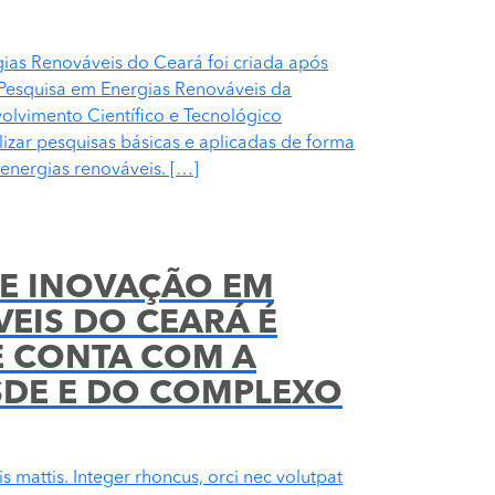
ias Renováveis do Ceará foi criada após
Pesquisa em Energias Renováveis da
lvimento Científico e Tecnológico
izar pesquisas básicas e aplicadas de forma
energias renováveis. […]
 E INOVAÇÃO EM
EIS DO CEARÁ É
E CONTA COM A
SDE E DO COMPLEXO
 mattis. Integer rhoncus, orci nec volutpat